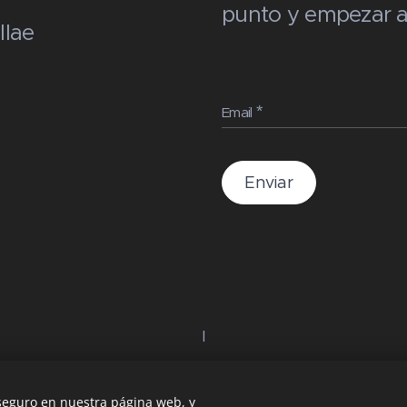
punto y empezar a 
llae
Email
Enviar
I
 seguro en nuestra página web, y